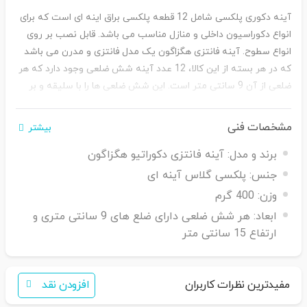
آینه دکوری پلکسی شامل 12 قطعه پلکسی براق اینه ای است که برای
انواع دکوراسیون داخلی و منازل مناسب می باشد. قابل نصب بر روی
انواع سطوح.
آینه فانتزی هگزاگون یک مدل فانتزی و مدرن می باشد
که در هر بسته از این کالا، 12 عدد آینه شش ضلعی وجود دارد که هر
ضلعی از آن 9 سانتی متر است. این شش ضلعی ها را با سلیقه و بر
اساس محیط مورد نظر می توانید کنار هم چیده و طرحی زیبا و شکیل
به وجود بیاورید.
مشخصات فنی
بیشتر
برند و مدل:
آینه فانتزی دکوراتیو هگزاگون
جنس:
پلکسی گلاس آینه ای
وزن:
400 گرم
ابعاد:
هر شش ضلعی دارای ضلع های 9 سانتی متری و
ارتفاع 15 سانتی متر
مفیدترین نظرات کاربران
افزودن نقد