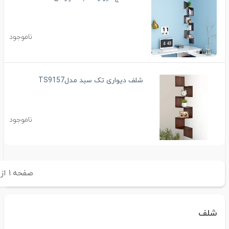
ناموجود
شلف دیواری تک سبد مدلTS9157
ناموجود
صفحه
۱
از
شلف