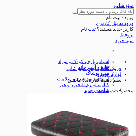
مینو شاپ
ورود / ثبت نام
ورود به پنل کاربری
کاربر جدید هستید؟
ثبت نام
پروفایل
سبد خرید
اسباب بازی، کودک و نوزاد
خانه و آشپزخانه
فروشگاه اینترنتی مینو شاپ
مد و پوشاک
لوازم خودرو
آرایشی، بهداشت و سلامت
نظم دهنده کنار دنده ماشین
کتاب، لوازم التحریر و هنر
شاخه‌ی جدید
محصولات مشابه
کالای دیجیتال
ورزش و اوقات فراغت
ابزارآلات
لوازم خودرو
تجهیزات ورزشی
شگفت انگیزها