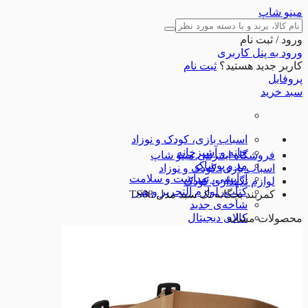
مینو شاپ
ورود / ثبت نام
ورود به پنل کاربری
کاربر جدید هستید؟
ثبت نام
پروفایل
سبد خرید
اسباب بازی، کودک و نوزاد
خانه و آشپزخانه
فروشگاه اینترنتی مینو شاپ
مد و پوشاک
اسباب بازی، کودک و نوزاد
آرایشی، بهداشت و سلامت
لوازم نگهداری کودک
کتاب، لوازم التحریر و هنر
کمربند بچگانه تک سبد مدل TS08
شاخه‌ی جدید
کالای دیجیتال
محصولات مشابه
ورزش و اوقات فراغت
ابزارآلات
لوازم خودرو
تجهیزات ورزشی
شگفت انگیزها