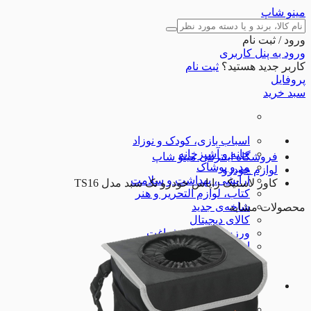
مینو شاپ
ورود / ثبت نام
ورود به پنل کاربری
کاربر جدید هستید؟
ثبت نام
پروفایل
سبد خرید
اسباب بازی، کودک و نوزاد
خانه و آشپزخانه
فروشگاه اینترنتی مینو شاپ
مد و پوشاک
لوازم خودرو
آرایشی، بهداشت و سلامت
کاور لاستیک زاپاس خودرو تک سبد مدل TS16
کتاب، لوازم التحریر و هنر
شاخه‌ی جدید
محصولات مشابه
کالای دیجیتال
ورزش و اوقات فراغت
ابزارآلات
لوازم خودرو
تجهیزات ورزشی
شگفت انگیزها