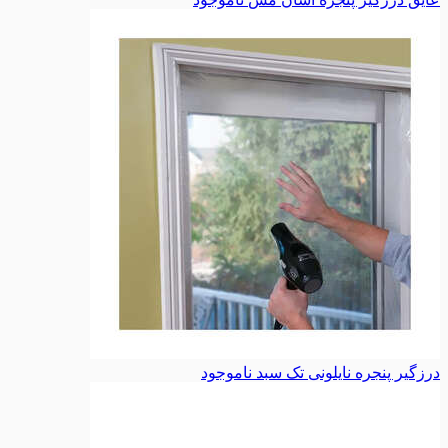
درزگیر پنجره نایلونی تک سبد
ناموجود