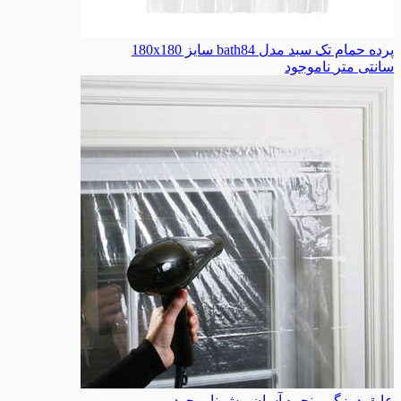
پرده حمام تک سبد مدل bath84 سایز 180x180
سانتی متر
ناموجود
عایق درزگیر پنجره آسان مش
ناموجود