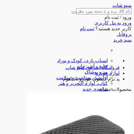
مینو شاپ
ورود / ثبت نام
ورود به پنل کاربری
کاربر جدید هستید؟
ثبت نام
پروفایل
سبد خرید
اسباب بازی، کودک و نوزاد
خانه و آشپزخانه
فروشگاه اینترنتی مینو شاپ
مد و پوشاک
لوازم خودرو
آرایشی، بهداشت و سلامت
پد نرم کنسول خودرو نادیاهوم
کتاب، لوازم التحریر و هنر
شاخه‌ی جدید
محصولات مشابه
کالای دیجیتال
ورزش و اوقات فراغت
ابزارآلات
لوازم خودرو
تجهیزات ورزشی
شگفت انگیزها