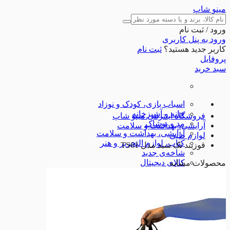
مینو شاپ
ورود / ثبت نام
ورود به پنل کاربری
کاربر جدید هستید؟
ثبت نام
پروفایل
سبد خرید
اسباب بازی، کودک و نوزاد
خانه و آشپزخانه
فروشگاه اینترنتی مینو شاپ
مد و پوشاک
آرایشی، بهداشت و سلامت
آرایشی، بهداشت و سلامت
لوازم طبی
کتاب، لوازم التحریر و هنر
قوزبند تک سبد مدل TS61
شاخه‌ی جدید
کالای دیجیتال
محصولات مشابه
ورزش و اوقات فراغت
ابزارآلات
لوازم خودرو
تجهیزات ورزشی
شگفت انگیزها