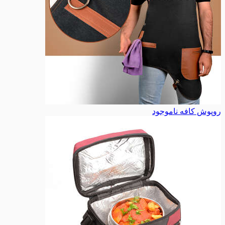
روپوش کافه
ناموجود