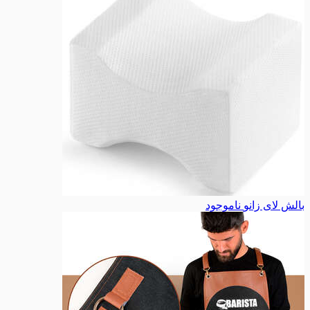
بالش لای زانو
ناموجود