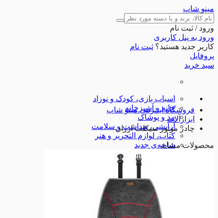
مینو شاپ
ورود / ثبت نام
ورود به پنل کاربری
کاربر جدید هستید؟
ثبت نام
پروفایل
سبد خرید
اسباب بازی، کودک و نوزاد
خانه و آشپزخانه
فروشگاه اینترنتی مینو شاپ
مد و پوشاک
ابزارآلات
آرایشی، بهداشت و سلامت
چادر موتور سیکلت ارزان
کتاب، لوازم التحریر و هنر
شاخه‌ی جدید
محصولات مشابه
کالای دیجیتال
ورزش و اوقات فراغت
ابزارآلات
لوازم خودرو
تجهیزات ورزشی
شگفت انگیزها