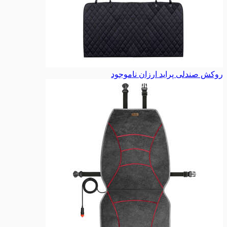
روکش صندلی پراید ارزان
ناموجود