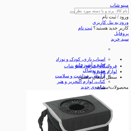
مینو شاپ
ورود / ثبت نام
ورود به پنل کاربری
کاربر جدید هستید؟
ثبت نام
پروفایل
سبد خرید
اسباب بازی، کودک و نوزاد
خانه و آشپزخانه
فروشگاه اینترنتی مینو شاپ
مد و پوشاک
لوازم خودرو
آرایشی، بهداشت و سلامت
سطل آشغال ماشین
کتاب، لوازم التحریر و هنر
شاخه‌ی جدید
محصولات مشابه
کالای دیجیتال
ورزش و اوقات فراغت
ابزارآلات
لوازم خودرو
تجهیزات ورزشی
شگفت انگیزها