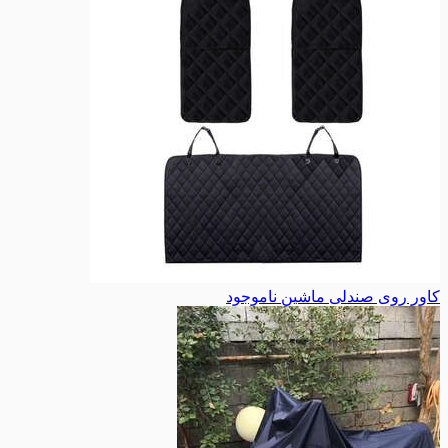
کاور روی صندلی ماشین
ناموجود