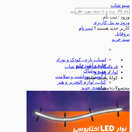
مینو شاپ
ورود / ثبت نام
ورود به پنل کاربری
کاربر جدید هستید؟
ثبت نام
پروفایل
سبد خرید
اسباب بازی، کودک و نوزاد
خانه و آشپزخانه
فروشگاه اینترنتی مینو شاپ
مد و پوشاک
لوازم خودرو
آرایشی، بهداشت و سلامت
کوله پشتی طلقی
کتاب، لوازم التحریر و هنر
شاخه‌ی جدید
محصولات مشابه
کالای دیجیتال
ورزش و اوقات فراغت
ابزارآلات
لوازم خودرو
تجهیزات ورزشی
شگفت انگیزها