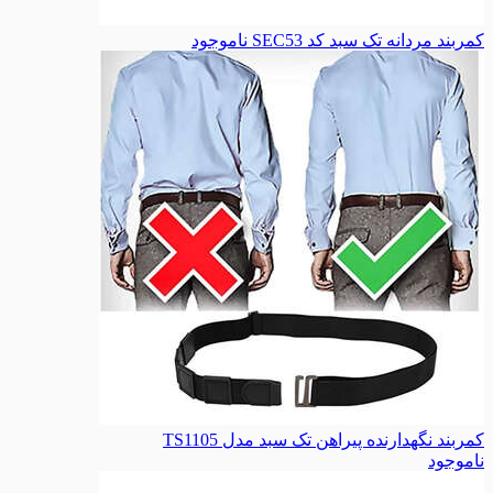
کمربند مردانه تک سبد کد SEC53
ناموجود
کمربند نگهدارنده پیراهن تک سبد مدل TS1105
ناموجود