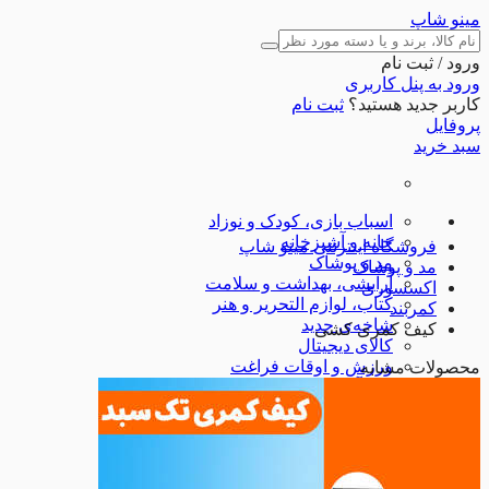
مینو شاپ
ورود / ثبت نام
ورود به پنل کاربری
کاربر جدید هستید؟
ثبت نام
پروفایل
سبد خرید
اسباب بازی، کودک و نوزاد
خانه و آشپزخانه
فروشگاه اینترنتی مینو شاپ
مد و پوشاک
مد و پوشاک
آرایشی، بهداشت و سلامت
اکسسوری
کتاب، لوازم التحریر و هنر
کمربند
شاخه‌ی جدید
کیف کمری کشی
کالای دیجیتال
ورزش و اوقات فراغت
محصولات مشابه
ابزارآلات
لوازم خودرو
تجهیزات ورزشی
شگفت انگیزها