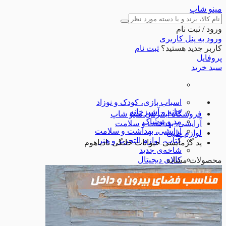
مینو شاپ
ورود / ثبت نام
ورود به پنل کاربری
کاربر جدید هستید؟
ثبت نام
پروفایل
سبد خرید
اسباب بازی، کودک و نوزاد
خانه و آشپزخانه
فروشگاه اینترنتی مینو شاپ
مد و پوشاک
آرایشی، بهداشت و سلامت
آرایشی، بهداشت و سلامت
لوازم طبی
کتاب، لوازم التحریر و هنر
پد گرمایشی حیوانات خانگی نادیاهوم
شاخه‌ی جدید
کالای دیجیتال
محصولات مشابه
ورزش و اوقات فراغت
ابزارآلات
لوازم خودرو
تجهیزات ورزشی
شگفت انگیزها