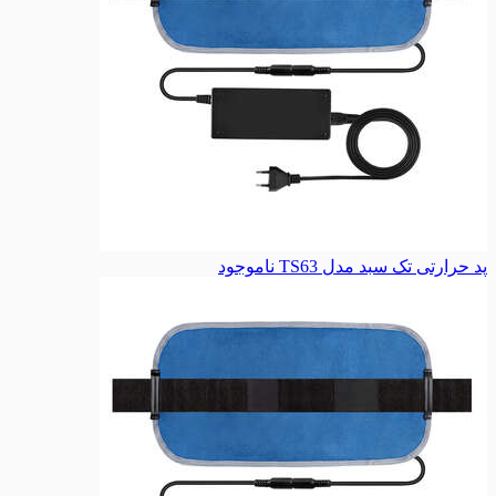
پد حرارتی تک سبد مدل TS63
ناموجود