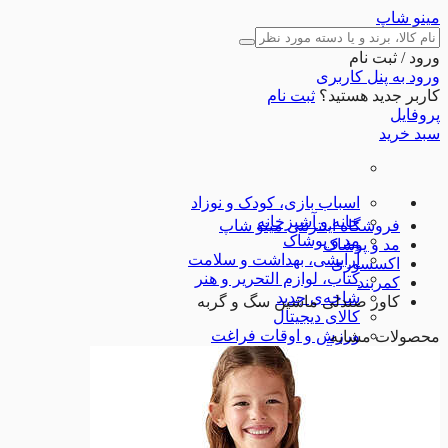
مینو شاپ
ورود / ثبت نام
ورود به پنل کاربری
کاربر جدید هستید؟
ثبت نام
پروفایل
سبد خرید
اسباب بازی، کودک و نوزاد
خانه و آشپزخانه
فروشگاه اینترنتی مینو شاپ
مد و پوشاک
مد و پوشاک
آرایشی، بهداشت و سلامت
اکسسوری
کتاب، لوازم التحریر و هنر
کمربند
شاخه‌ی جدید
کاور صندلی ماشین سگ و گربه
کالای دیجیتال
ورزش و اوقات فراغت
محصولات مشابه
ابزارآلات
لوازم خودرو
تجهیزات ورزشی
شگفت انگیزها